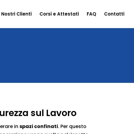
I Nostri Clienti
Corsi e Attestati
FAQ
Contatti
curezza sul Lavoro
erare in
spazi confinati
. Per questo