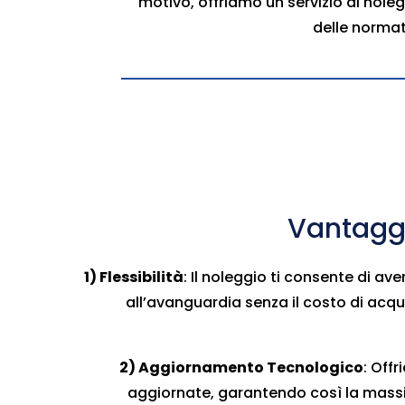
motivo, offriamo un servizio di nole
delle normat
Vantaggi
1) Flessibilità
: Il noleggio ti consente di a
all’avanguardia senza il costo di acqu
2) Aggiornamento Tecnologico
: Off
aggiornate, garantendo così la massi